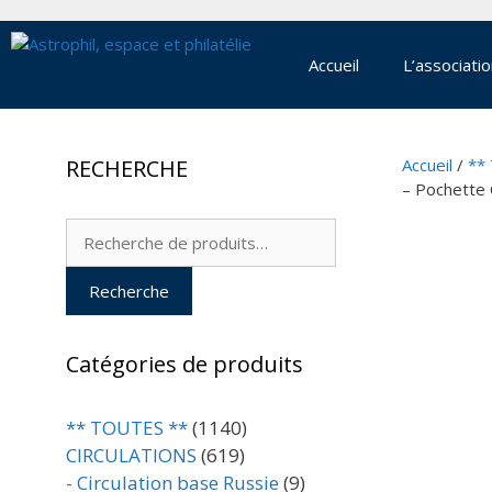
Aller
au
contenu
Accueil
L’associati
RECHERCHE
Accueil
/
**
– Pochette
Recherche
pour :
Recherche
Catégories de produits
** TOUTES **
(1140)
CIRCULATIONS
(619)
- Circulation base Russie
(9)