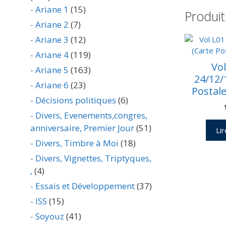
- Ariane 1
(15)
Produit
- Ariane 2
(7)
- Ariane 3
(12)
- Ariane 4
(119)
Vol
- Ariane 5
(163)
24/12/
- Ariane 6
(23)
Postal
- Décisions politiques
(6)
- Divers, Evenements,congres,
anniversaire, Premier Jour
(51)
Lir
- Divers, Timbre à Moi
(18)
- Divers, Vignettes, Triptyques,
,
(4)
- Essais et Développement
(37)
- ISS
(15)
- Soyouz
(41)