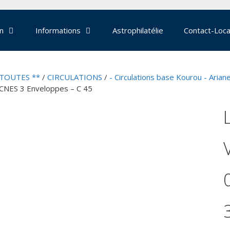
on
Informations
Astrophilatélie
Contact-Loca
 TOUTES **
/
CIRCULATIONS
/
- Circulations base Kourou - Arian
 CNES 3 Enveloppes – C 45