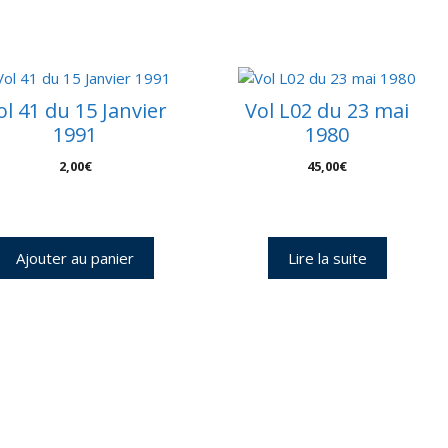
NES
nveloppes
ol 41 du 15 Janvier
Vol L02 du 23 mai
5
1991
1980
2,00
€
45,00
€
Ajouter au panier
Lire la suite