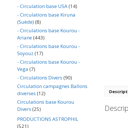
- Circulation base USA
(14)
- Circulations base Kiruna
(Suède)
(8)
- Circulations base Kourou -
Ariane
(443)
- Circulations base Kourou -
Soyouz
(17)
- Circulations base Kourou -
Vega
(7)
- Circulations Divers
(90)
Circulation campagnes Ballons
Descript
diverses
(12)
Circulations base Kourou
Descrip
Divers
(25)
PRODUCTIONS ASTROPHIL
(521)