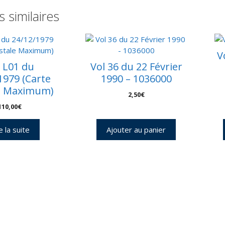
C
s similaires
3
E
–
C
V
4
 L01 du
Vol 36 du 22 Février
1979 (Carte
1990 – 1036000
e Maximum)
2,50
€
110,00
€
e la suite
Ajouter au panier