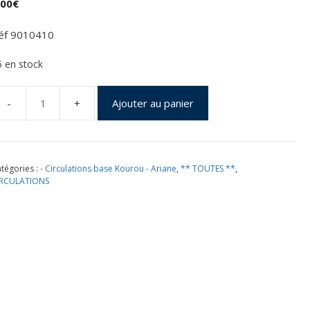
,00
€
éf 9010410
5 en stock
Ajouter au panier
uantité
e
ancement
riane
tégories :
- Circulations base Kourou - Ariane
,
** TOUTES **
,
73
IRCULATIONS
CA
ol
17
ourou
6/02/2014
ochette