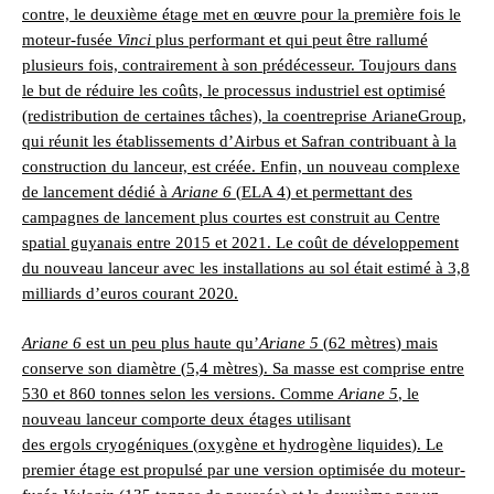
contre, le deuxième étage met en œuvre pour la première fois le
moteur-fusée
Vinci
plus performant et qui peut être rallumé
plusieurs fois, contrairement à son prédécesseur. Toujours dans
le but de réduire les coûts, le processus industriel est optimisé
(redistribution de certaines tâches), la coentreprise
ArianeGroup
,
qui réunit les établissements d’
Airbus
et
Safran
contribuant à la
construction du lanceur, est créée. Enfin, un nouveau complexe
de lancement dédié à
Ariane 6
(
ELA 4
) et permettant des
campagnes de lancement plus courtes est construit au
Centre
spatial guyanais
entre
2015
et
2021
. Le coût de développement
du nouveau lanceur avec les installations au sol était estimé à
3,8
milliards
d’euros courant 2020.
Ariane 6
est un peu plus haute qu’
Ariane 5
(
62 mètres
) mais
conserve son diamètre (
5,4 mètres
). Sa masse est comprise entre
530 et
860 tonnes
selon les versions. Comme
Ariane 5
, le
nouveau lanceur comporte deux étages utilisant
des
ergols
cryogéniques
(
oxygène
et
hydrogène liquides
). Le
premier étage est propulsé par une version optimisée du
moteur-