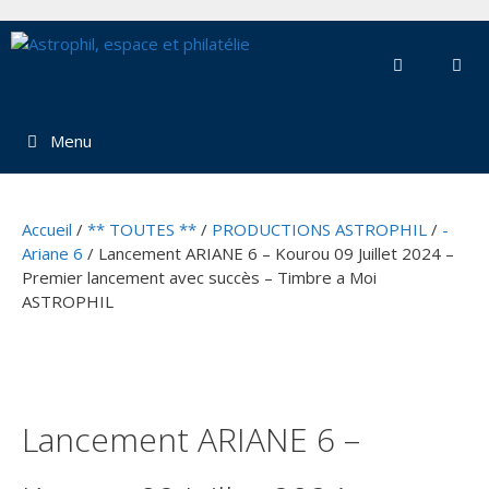
Aller
au
contenu
Menu
Accueil
/
** TOUTES **
/
PRODUCTIONS ASTROPHIL
/
-
Ariane 6
/ Lancement ARIANE 6 – Kourou 09 Juillet 2024 –
Premier lancement avec succès – Timbre a Moi
ASTROPHIL
Lancement ARIANE 6 –