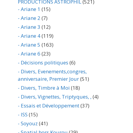
PRODUCTIONS ASTROPHIL
(521)
- Ariane 1
(15)
- Ariane 2
(7)
- Ariane 3
(12)
- Ariane 4
(119)
- Ariane 5
(163)
- Ariane 6
(23)
- Décisions politiques
(6)
- Divers, Evenements,congres,
anniversaire, Premier Jour
(51)
- Divers, Timbre à Moi
(18)
- Divers, Vignettes, Triptyques, ,
(4)
- Essais et Développement
(37)
- ISS
(15)
- Soyouz
(41)
- Spatial hors Kourou
(29)