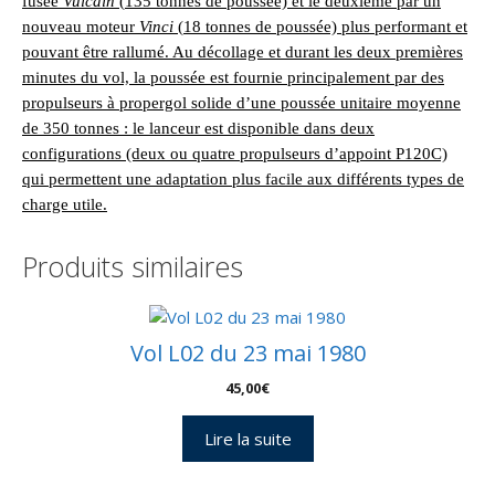
fusée
Vulcain
(
135 tonnes
de poussée) et le deuxième par un
nouveau moteur
Vinci
(
18 tonnes
de poussée) plus performant et
pouvant être rallumé. Au décollage et durant les deux premières
minutes du vol, la poussée est fournie principalement par des
propulseurs à propergol solide d’une poussée unitaire moyenne
de
350 tonnes
: le lanceur est disponible dans deux
configurations (deux ou quatre propulseurs d’appoint
P120
C)
qui permettent une adaptation plus facile aux différents types de
charge utile.
Produits similaires
Vol L02 du 23 mai 1980
45,00
€
Lire la suite