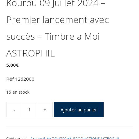
Kourou 09 Juillet 2024 –
Premier lancement avec
succès – Timbre a Moi
ASTROPHIL
5,00
€
Réf 1262000
15 en stock
Ajouter au panier
quantité
de
Lancement
ARIANE
Catégories :
- Ariane 6
,
** TOUTES **
,
PRODUCTIONS ASTROPHIL