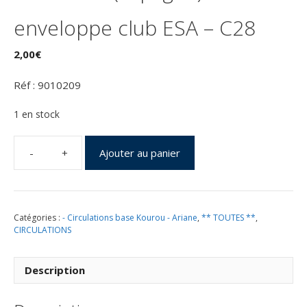
enveloppe club ESA – C28
2,00
€
Réf : 9010209
1 en stock
Ajouter au panier
quantité
de
Lancement
Ariane
Catégories :
- Circulations base Kourou - Ariane
,
** TOUTES **
,
L03
CIRCULATIONS
-
Suivi
Villafranca
Description
(Espagne)
-