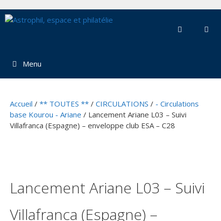
Aller
au
contenu
Menu
Accueil
/
** TOUTES **
/
CIRCULATIONS
/
- Circulations
base Kourou - Ariane
/ Lancement Ariane L03 – Suivi
Villafranca (Espagne) – enveloppe club ESA – C28
Lancement Ariane L03 – Suivi
Villafranca (Espagne) –