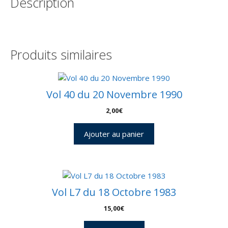
Description
enveloppe
club
ESA
-
C28
Produits similaires
Vol 40 du 20 Novembre 1990
2,00
€
Ajouter au panier
Vol L7 du 18 Octobre 1983
15,00
€