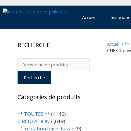
Aller
au
contenu
Accueil
L’associati
RECHERCHE
Accueil
/
**
CNES 1 env
Recherche
pour :
Recherche
Catégories de produits
** TOUTES **
(1140)
CIRCULATIONS
(619)
- Circulation base Russie
(9)