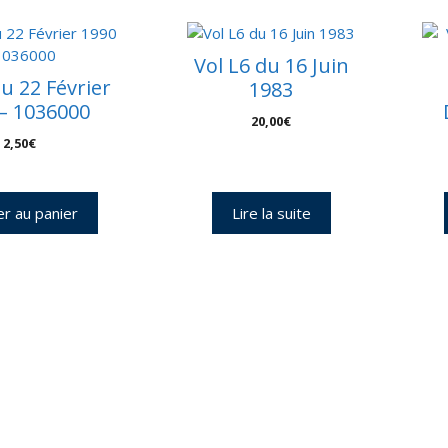
6
-
9
Vol L6 du 16 Juin
du 22 Février
1983
– 1036000
20,00
€
2,50
€
er au panier
Lire la suite