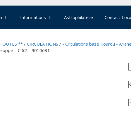
on
Informations
Astrophilatélie
Contact-Loca
 TOUTES **
/
CIRCULATIONS
/
- Circulations base Kourou - Arian
eloppe – C 62 – 9010631