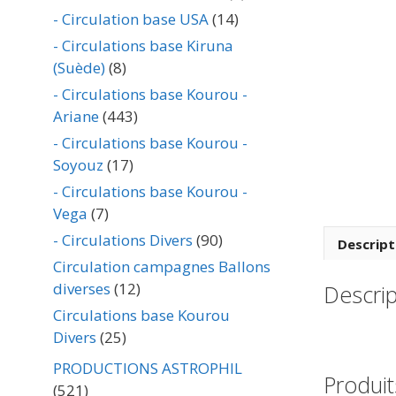
- Circulation base USA
(14)
- Circulations base Kiruna
(Suède)
(8)
- Circulations base Kourou -
Ariane
(443)
- Circulations base Kourou -
Soyouz
(17)
- Circulations base Kourou -
Vega
(7)
- Circulations Divers
(90)
Descript
Circulation campagnes Ballons
diverses
(12)
Descrip
Circulations base Kourou
Divers
(25)
PRODUCTIONS ASTROPHIL
Produit
(521)