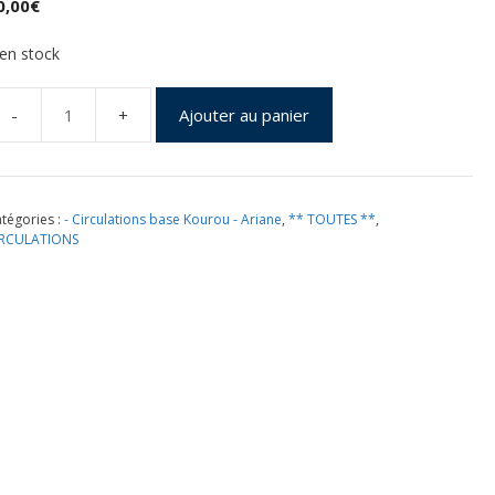
0,00
€
 en stock
Ajouter au panier
uantité
e
ancement
riane
tégories :
- Circulations base Kourou - Ariane
,
** TOUTES **
,
7
IRCULATIONS
ourou
8
ctobre
983
ochette
NES
nveloppe