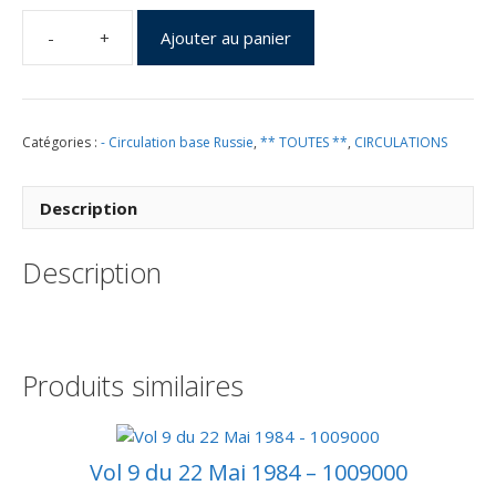
Ajouter au panier
quantité
de
Lancement
Soyouz
Catégories :
- Circulation base Russie
,
** TOUTES **
,
CIRCULATIONS
T6
-
Baïkonour
Description
24
Juin
Description
1982-
Mission
scientifique
franco-
soviétique
Produits similaires
Saliout
7
-
Pochette
Vol 9 du 22 Mai 1984 – 1009000
complète