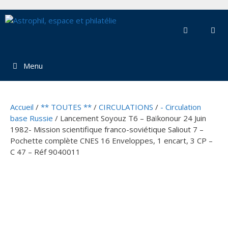
Aller
au
contenu
Menu
Accueil
/
** TOUTES **
/
CIRCULATIONS
/
- Circulation
base Russie
/ Lancement Soyouz T6 – Baïkonour 24 Juin
1982- Mission scientifique franco-soviétique Saliout 7 –
Pochette complète CNES 16 Enveloppes, 1 encart, 3 CP –
C 47 – Réf 9040011