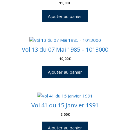
15,00
€
CNES
16
Ajouter au panier
Enveloppes,
1
encart,
3
CP
Vol 13 du 07 Mai 1985 – 1013000
-
C
10,00
€
47
-
Ajouter au panier
Réf
9040011
Vol 41 du 15 Janvier 1991
2,00
€
Ajouter au panier