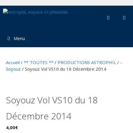
Aller
au
contenu
Menu
Accueil
/
** TOUTES **
/
PRODUCTIONS ASTROPHIL
/
-
Soyouz
/ Soyouz Vol VS10 du 18 Décembre 2014
Soyouz Vol VS10 du 18
Décembre 2014
4,00
€