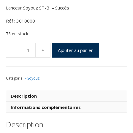
Lanceur Soyouz ST-B – Succès
Réf : 3010000
73 en stock
Ajouter au panier
quantité
de
Soyouz
Vol
Catégorie :
- Soyouz
VS10
du
18
Description
Décembre
2014
Informations complémentaires
Description