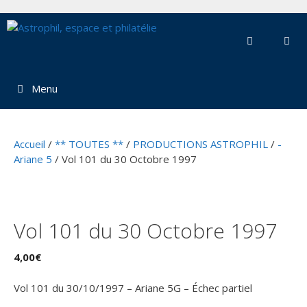
Aller
au
contenu
Menu
Accueil
/
** TOUTES **
/
PRODUCTIONS ASTROPHIL
/
-
Ariane 5
/ Vol 101 du 30 Octobre 1997
Vol 101 du 30 Octobre 1997
4,00
€
Vol 101 du 30/10/1997 – Ariane 5G – Échec partiel