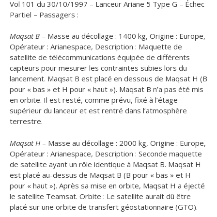
Vol 101 du 30/10/1997 – Lanceur Ariane 5 Type G – Échec
Partiel – Passagers :
Maqsat B
– Masse au décollage : 1400 kg, Origine : Europe,
Opérateur : Arianespace, Description : Maquette de
satellite de télécommunications équipée de différents
capteurs pour mesurer les contraintes subies lors du
lancement. Maqsat B est placé en dessous de Maqsat H (B
pour « bas » et H pour « haut »). Maqsat B n’a pas été mis
en orbite. Il est resté, comme prévu, fixé à l’étage
supérieur du lanceur et est rentré dans l’atmosphère
terrestre.
Maqsat H
– Masse au décollage : 2000 kg, Origine : Europe,
Opérateur : Arianespace, Description : Seconde maquette
de satellite ayant un rôle identique à Maqsat B. Maqsat H
est placé au-dessus de Maqsat B (B pour « bas » et H
pour « haut »). Après sa mise en orbite, Maqsat H a éjecté
le satellite Teamsat. Orbite : Le satellite aurait dû être
placé sur une orbite de transfert géostationnaire (GTO).