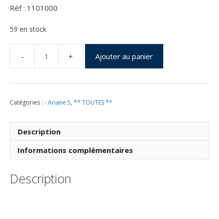
Réf : 1101000
59 en stock
Ajouter au panier
quantité
de
Vol
101
Catégories :
- Ariane 5
,
** TOUTES **
du
30
Octobre
Description
1997
Informations complémentaires
Description