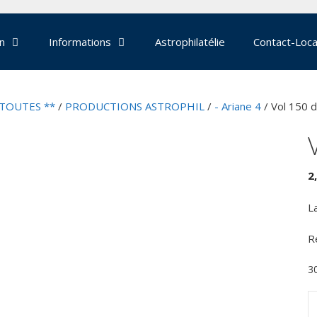
on
Informations
Astrophilatélie
Contact-Loca
 TOUTES **
/
PRODUCTIONS ASTROPHIL
/
- Ariane 4
/ Vol 150 d
2
L
R
3
q