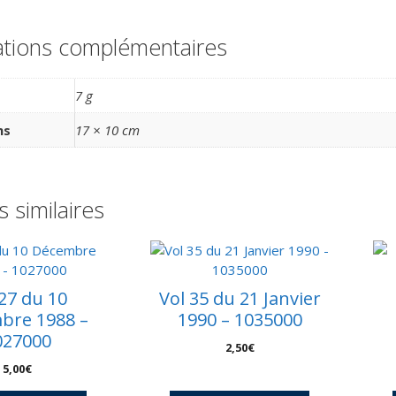
ations complémentaires
7 g
ns
17 × 10 cm
s similaires
 27 du 10
Vol 35 du 21 Janvier
bre 1988 –
1990 – 1035000
027000
2,50
€
5,00
€