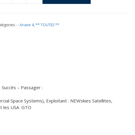
e
ol
50
tégories :
- Ariane 4
,
** TOUTES **
u
6
ril
002
– Succès – Passager :
ial Space Systems), Exploitant : NEWskies Satellites,
e et les USA GTO