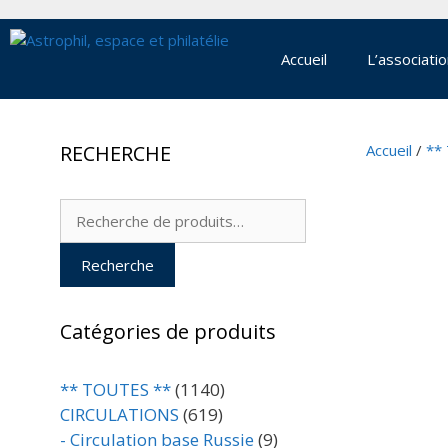
Aller
au
contenu
Accueil
L’associati
RECHERCHE
Accueil
/
**
Recherche
pour :
Recherche
Catégories de produits
** TOUTES **
(1140)
CIRCULATIONS
(619)
- Circulation base Russie
(9)