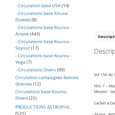
- Circulation base USA
(14)
- Circulations base Kiruna
(Suède)
(8)
- Circulations base Kourou -
Ariane
(443)
Descript
- Circulations base Kourou -
Soyouz
(17)
Descrip
- Circulations base Kourou -
Vega
(7)
- Circulations Divers
(90)
Vol 150 du 
Circulation campagnes Ballons
diverses
(12)
NSS-7 – Mas
Circulations base Kourou
Mission : S
Divers
(25)
Cachet à Dat
PRODUCTIONS ASTROPHIL
(521)
Tirage : 80