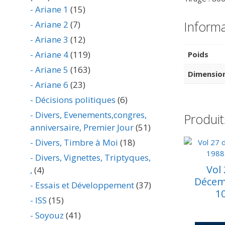
- Ariane 1
(15)
Inform
- Ariane 2
(7)
- Ariane 3
(12)
- Ariane 4
(119)
Poids
- Ariane 5
(163)
Dimensio
- Ariane 6
(23)
- Décisions politiques
(6)
- Divers, Evenements,congres,
Produit
anniversaire, Premier Jour
(51)
- Divers, Timbre à Moi
(18)
- Divers, Vignettes, Triptyques,
Vol
,
(4)
Décem
- Essais et Développement
(37)
1
- ISS
(15)
- Soyouz
(41)