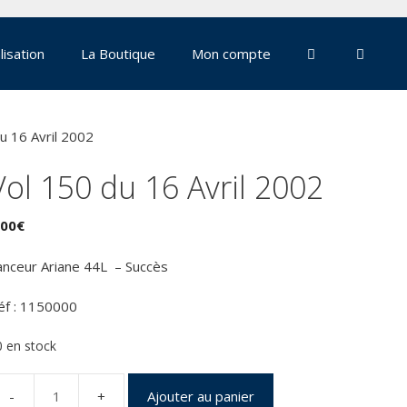
lisation
La Boutique
Mon compte
u 16 Avril 2002
Vol 150 du 16 Avril 2002
,00
€
anceur Ariane 44L – Succès
éf : 1150000
0 en stock
Ajouter au panier
uantité