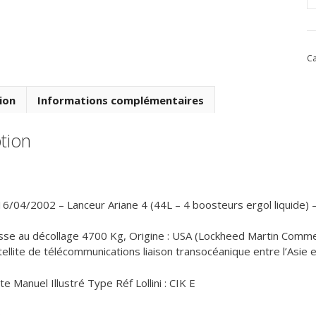
d
V
1
Ca
d
1
Av
ion
Informations complémentaires
2
tion
16/04/2002 – Lanceur Ariane 4 (44L – 4 boosteurs ergol liquide) 
se au décollage 4700 Kg, Origine : USA (Lockheed Martin Commerc
atellite de télécommunications liaison transocéanique entre l’Asi
e Manuel Illustré Type Réf Lollini : CIK E
0