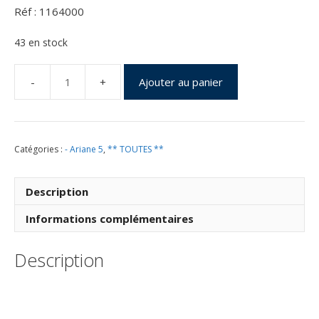
Réf : 1164000
43 en stock
Ajouter au panier
quantité
de
Vol
164
Catégories :
- Ariane 5
,
** TOUTES **
du
12
Février
Description
2005
Informations complémentaires
Description