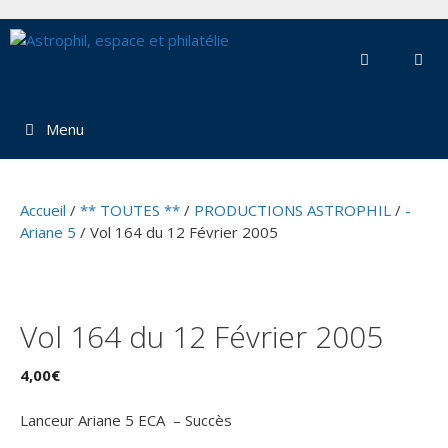
Aller
au
contenu
Menu
Accueil
/
** TOUTES **
/
PRODUCTIONS ASTROPHIL
/
-
Ariane 5
/ Vol 164 du 12 Février 2005
Vol 164 du 12 Février 2005
4,00
€
Lanceur Ariane 5 ECA – Succès