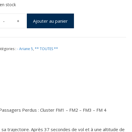
 en stock
Ajouter au panier
uantité
e
ol
8
tégories :
- Ariane 5
,
** TOUTES **
u
4
in
996
remière
riane
 Passagers Perdus : Cluster FM1 – FM2 – FM3 – FM 4
 sa trajectoire. Après 37 secondes de vol et à une altitude de