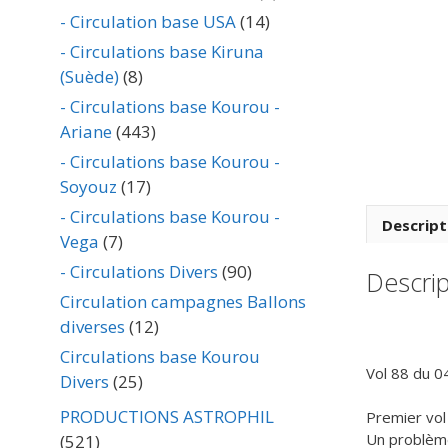
- Circulation base USA
(14)
- Circulations base Kiruna
(Suède)
(8)
- Circulations base Kourou -
Ariane
(443)
- Circulations base Kourou -
Soyouz
(17)
- Circulations base Kourou -
Descript
Vega
(7)
- Circulations Divers
(90)
Descrip
Circulation campagnes Ballons
diverses
(12)
Circulations base Kourou
Vol 88 du 0
Divers
(25)
PRODUCTIONS ASTROPHIL
Premier vol 
Un problème
(521)