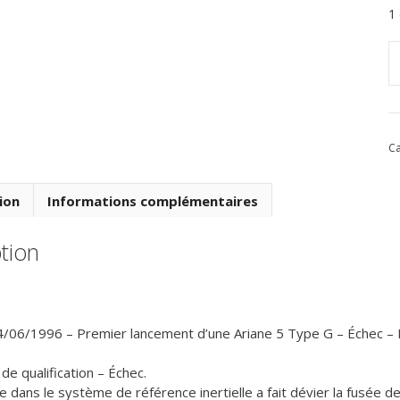
1
q
d
V
8
Ca
d
0
Ju
ion
Informations complémentaires
1
-
tion
P
A
5
4/06/1996 – Premier lancement d’une Ariane 5 Type G – Échec –
de qualification – Échec.
 dans le système de référence inertielle a fait dévier la fusée de