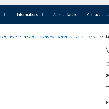
on
Informations
Astrophilatélie
Contact-Loca
 TOUTES **
/
PRODUCTIONS ASTROPHIL
/
- Ariane 5
/ Vol 88 du
5
V
–
R