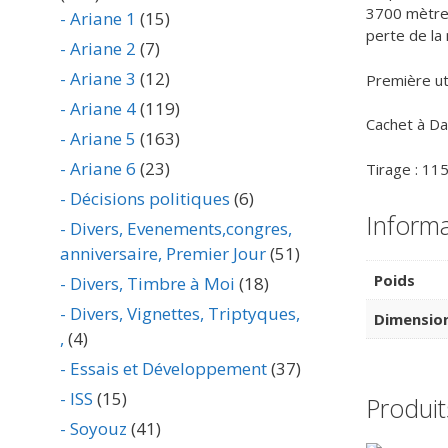
3700 mètres,
- Ariane 1
(15)
perte de la 
- Ariane 2
(7)
- Ariane 3
(12)
Première ut
- Ariane 4
(119)
Cachet à Da
- Ariane 5
(163)
- Ariane 6
(23)
Tirage : 11
- Décisions politiques
(6)
Inform
- Divers, Evenements,congres,
anniversaire, Premier Jour
(51)
Poids
- Divers, Timbre à Moi
(18)
- Divers, Vignettes, Triptyques,
Dimensio
,
(4)
- Essais et Développement
(37)
- ISS
(15)
Produit
- Soyouz
(41)