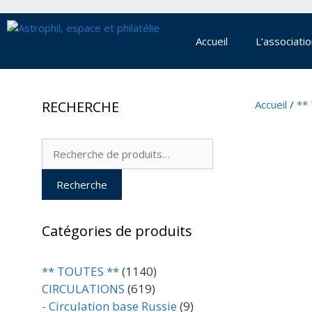
Aller
au
contenu
Accueil
L’associati
RECHERCHE
Accueil
/
**
Recherche
pour :
Recherche
Catégories de produits
** TOUTES **
(1140)
CIRCULATIONS
(619)
- Circulation base Russie
(9)