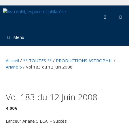
Aller
au
contenu
Menu
Accueil
/
** TOUTES **
/
PRODUCTIONS ASTROPHIL
/
-
Ariane 5
/ Vol 183 du 12 Juin 2008
Vol 183 du 12 Juin 2008
4,00
€
Lanceur Ariane 5 ECA – Succès