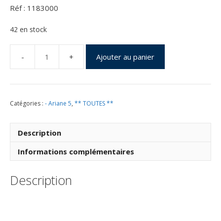
Réf : 1183000
42 en stock
Ajouter au panier
quantité
de
Vol
183
Catégories :
- Ariane 5
,
** TOUTES **
du
12
Juin
Description
2008
Informations complémentaires
Description