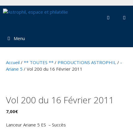
Aller
au
contenu
Menu
Accueil
/
** TOUTES **
/
PRODUCTIONS ASTROPHIL
/
-
Ariane 5
/ Vol 200 du 16 Février 2011
Vol 200 du 16 Février 2011
7,00
€
Lanceur Ariane 5 ES – Succès