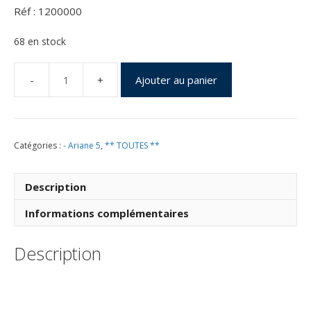
Réf : 1200000
68 en stock
Ajouter au panier
quantité
de
Vol
200
Catégories :
- Ariane 5
,
** TOUTES **
du
16
Février
Description
2011
Informations complémentaires
Description