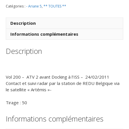
200
Catégories :
- Ariane 5
,
** TOUTES **
-
ATV
2
Description
-
24
Informations complémentaires
Février
2011
Description
-
Station
radar
de
REDU
Vol 200 – ATV 2 avant Docking à l’ISS – 24/02/2011
Belgique
Contact et suivi radar par la station de REDU Belgique via
-
le satellite « Artémis »-
Avant
docking
Tirage : 50
ATV
contact
Informations complémentaires
Terre
via