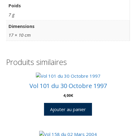
le
Poids
satellite
7 g
Artémis
Dimensions
17 × 10 cm
Produits similaires
Vol 101 du 30 Octobre 1997
4,00
€
Ajouter au panier