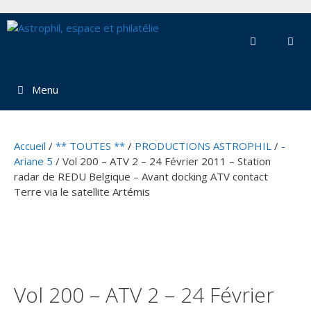
Aller
au
contenu
Menu
Accueil
/
** TOUTES **
/
PRODUCTIONS ASTROPHIL
/
-
Ariane 5
/ Vol 200 – ATV 2 – 24 Février 2011 – Station
radar de REDU Belgique – Avant docking ATV contact
Terre via le satellite Artémis
Vol 200 – ATV 2 – 24 Février