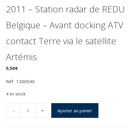
2011 – Station radar de REDU
Belgique – Avant docking ATV
contact Terre via le satellite
Artémis
5,50
€
Réf : 1200040
4 en stock
Ajouter au panier
quantité
de
Vol