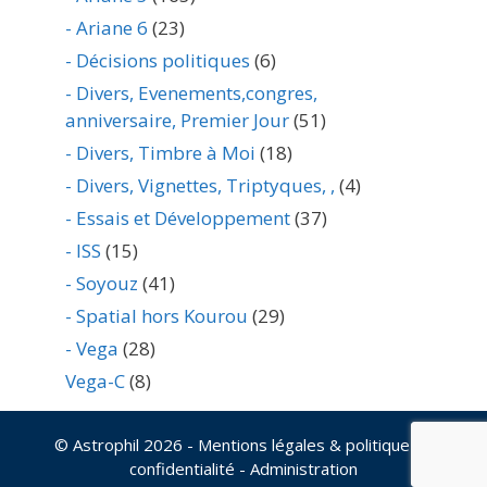
- Ariane 6
(23)
- Décisions politiques
(6)
- Divers, Evenements,congres,
anniversaire, Premier Jour
(51)
- Divers, Timbre à Moi
(18)
- Divers, Vignettes, Triptyques, ,
(4)
- Essais et Développement
(37)
- ISS
(15)
- Soyouz
(41)
- Spatial hors Kourou
(29)
- Vega
(28)
Vega-C
(8)
© Astrophil 2026
- Mentions légales & politique de
confidentialité
-
Administration