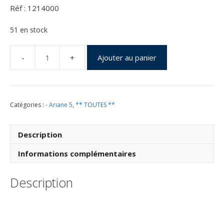
Réf : 1214000
51 en stock
Ajouter au panier
quantité
de
Vol
214
Catégories :
- Ariane 5
,
** TOUTES **
du
25
Juillet
Description
2013
Informations complémentaires
Description