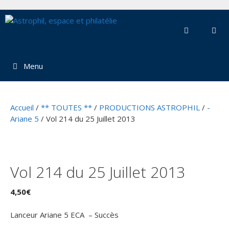
Aller
au
contenu
Menu
Accueil
/
** TOUTES **
/
PRODUCTIONS ASTROPHIL
/
-
Ariane 5
/ Vol 214 du 25 Juillet 2013
Vol 214 du 25 Juillet 2013
4,50
€
Lanceur Ariane 5 ECA – Succès