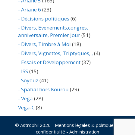
- Ariane 5
(163)
- Ariane 6
(23)
- Décisions politiques
(6)
- Divers, Evenements,congres,
anniversaire, Premier Jour
(51)
- Divers, Timbre à Moi
(18)
- Divers, Vignettes, Triptyques, ,
(4)
- Essais et Développement
(37)
- ISS
(15)
- Soyouz
(41)
- Spatial hors Kourou
(29)
- Vega
(28)
Vega-C
(8)
© Astrophil 2026
- Mentions légales & politique de
confidentialité
-
Administration