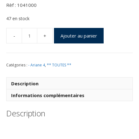
Rèf : 1041000
47 en stock
Ajouter au panier
quantité
de
Vol
41
Catégories :
- Ariane 4
,
** TOUTES **
du
15
Janvier
Description
1991
Informations complémentaires
Description