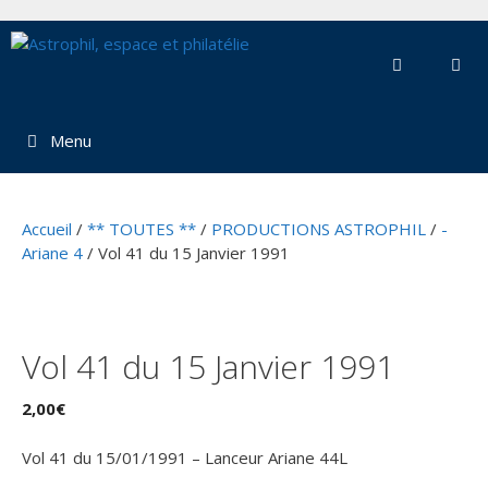
Aller
au
contenu
Menu
Accueil
/
** TOUTES **
/
PRODUCTIONS ASTROPHIL
/
-
Ariane 4
/ Vol 41 du 15 Janvier 1991
Vol 41 du 15 Janvier 1991
2,00
€
Vol 41 du 15/01/1991 – Lanceur Ariane 44L