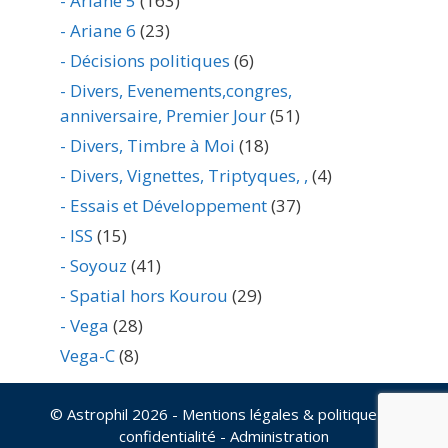
- Ariane 5
(163)
- Ariane 6
(23)
- Décisions politiques
(6)
- Divers, Evenements,congres,
anniversaire, Premier Jour
(51)
- Divers, Timbre à Moi
(18)
- Divers, Vignettes, Triptyques, ,
(4)
- Essais et Développement
(37)
- ISS
(15)
- Soyouz
(41)
- Spatial hors Kourou
(29)
- Vega
(28)
Vega-C
(8)
© Astrophil 2026
- Mentions légales & politique de
confidentialité
-
Administration