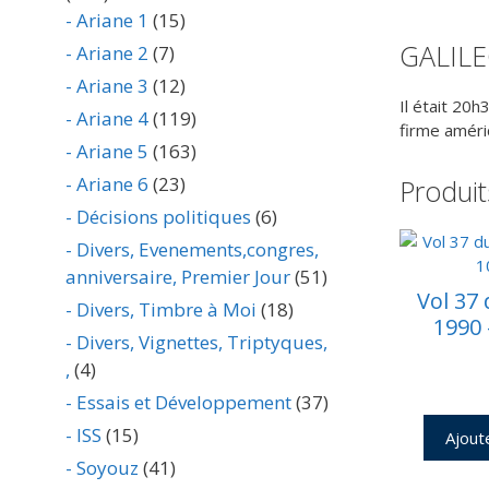
- Ariane 1
(15)
GALILE
- Ariane 2
(7)
- Ariane 3
(12)
Il était 20h
- Ariane 4
(119)
firme améri
- Ariane 5
(163)
- Ariane 6
(23)
Produit
- Décisions politiques
(6)
- Divers, Evenements,congres,
anniversaire, Premier Jour
(51)
Vol 37 
- Divers, Timbre à Moi
(18)
1990 
- Divers, Vignettes, Triptyques,
,
(4)
- Essais et Développement
(37)
- ISS
(15)
Ajout
- Soyouz
(41)