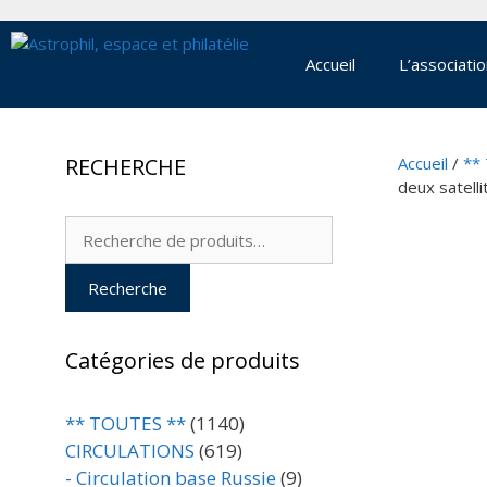
Aller
au
contenu
Accueil
L’associati
RECHERCHE
Accueil
/
**
deux satelli
Recherche
pour :
Recherche
Catégories de produits
** TOUTES **
(1140)
CIRCULATIONS
(619)
- Circulation base Russie
(9)