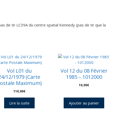
eux
tellites
lileo
ESA)
pas de tir LC39A du centre spatial Kennedy (pas de tir que la
M
5
t
7
Vol L01 du
Vol 12 du 08 Février
24/12/1979 (Carte
1985 – 1012000
ostale Maximum)
10,00
€
110,00
€
Lire la suite
Ajouter au panier