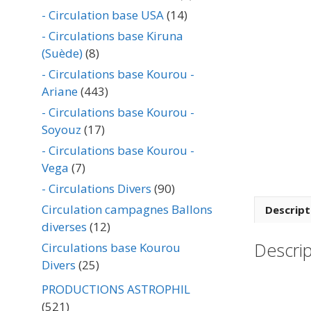
- Circulation base USA
(14)
- Circulations base Kiruna
(Suède)
(8)
- Circulations base Kourou -
Ariane
(443)
- Circulations base Kourou -
Soyouz
(17)
- Circulations base Kourou -
Vega
(7)
- Circulations Divers
(90)
Circulation campagnes Ballons
Descript
diverses
(12)
Descrip
Circulations base Kourou
Divers
(25)
PRODUCTIONS ASTROPHIL
(521)