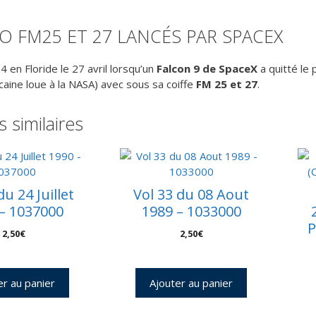
d
sa
O FM25 ET 27 LANCÉS PAR SPACEX
Ga
(
34 en Floride le 27 avril lorsqu’un
Falcon 9 de SpaceX
a quitté le 
F
caine loue à la NASA) avec sous sa coiffe
FM 25 et 27
.
2
e
s similaires
2
du 24 Juillet
Vol 33 du 08 Aout
– 1037000
1989 – 1033000
P
2,50
€
2,50
€
er au panier
Ajouter au panier