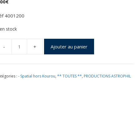
,00
€
éf 4001200
 en stock
Ajouter au panier
uantité
e
7
ril
tégories :
- Spatial hors Kourou
,
** TOUTES **
,
PRODUCTIONS ASTROPHIL
024
ancement
ar
paceX
ar
n
alcon
e