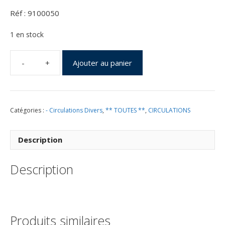
Réf : 9100050
1 en stock
Ajouter au panier
quantité
de
CNES
-
Catégories :
- Circulations Divers
,
** TOUTES **
,
CIRCULATIONS
20ème
Anniversaire
-
Description
15
Mai
Description
1982
-
C25
Produits similaires