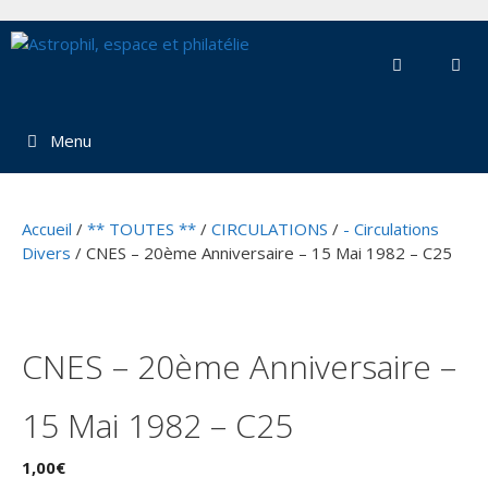
Aller
au
contenu
Menu
Accueil
/
** TOUTES **
/
CIRCULATIONS
/
- Circulations
Divers
/ CNES – 20ème Anniversaire – 15 Mai 1982 – C25
CNES – 20ème Anniversaire –
15 Mai 1982 – C25
1,00
€