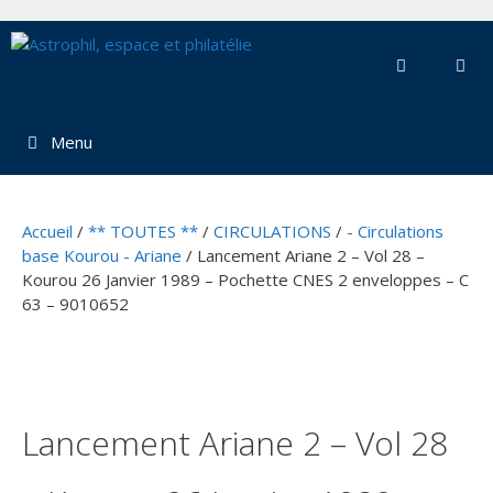
Aller
au
contenu
Menu
Accueil
/
** TOUTES **
/
CIRCULATIONS
/
- Circulations
base Kourou - Ariane
/ Lancement Ariane 2 – Vol 28 –
Kourou 26 Janvier 1989 – Pochette CNES 2 enveloppes – C
63 – 9010652
Lancement Ariane 2 – Vol 28