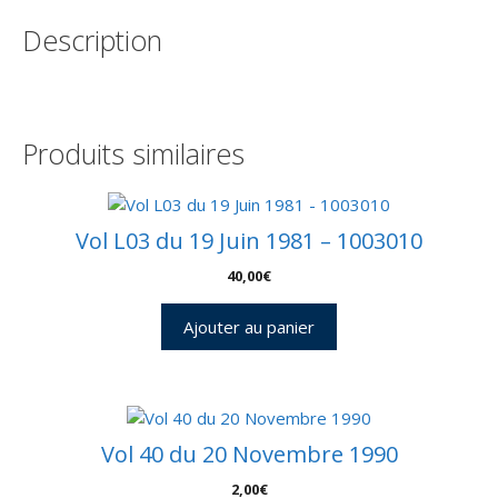
Kourou
Description
26
Janvier
1989
-
Pochette
Produits similaires
CNES
2
enveloppes
-
Vol L03 du 19 Juin 1981 – 1003010
C
40,00
€
63
-
Ajouter au panier
9010652
Vol 40 du 20 Novembre 1990
2,00
€