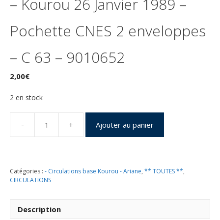
– Kourou 26 Janvier 1989 –
Pochette CNES 2 enveloppes
– C 63 – 9010652
2,00
€
2 en stock
Ajouter au panier
quantité
de
Lancement
Ariane
Catégories :
- Circulations base Kourou - Ariane
,
** TOUTES **
,
2
CIRCULATIONS
-
Vol
28
Description
-