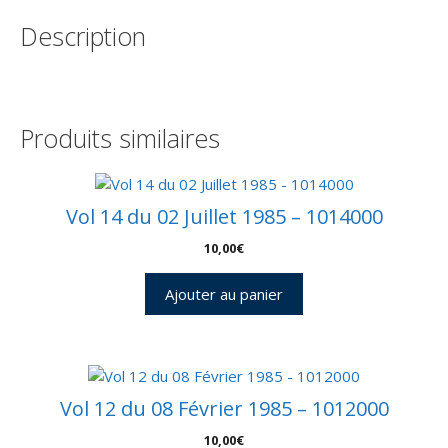
16
Description
Novembre
2005
-
Arianespace
-
Produits similaires
C
54
-
9010526
Vol 14 du 02 Juillet 1985 – 1014000
10,00
€
Ajouter au panier
Vol 12 du 08 Février 1985 – 1012000
10,00
€