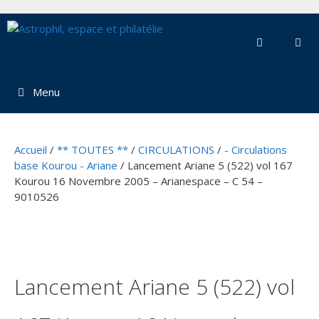
Aller
au
contenu
Menu
Accueil
/
** TOUTES **
/
CIRCULATIONS
/
- Circulations
base Kourou - Ariane
/ Lancement Ariane 5 (522) vol 167
Kourou 16 Novembre 2005 – Arianespace – C 54 –
9010526
Lancement Ariane 5 (522) vol