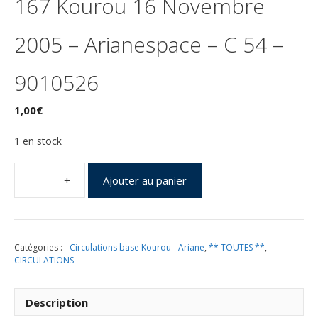
167 Kourou 16 Novembre
2005 – Arianespace – C 54 –
9010526
1,00
€
1 en stock
Ajouter au panier
quantité
de
Lancement
Ariane
Catégories :
- Circulations base Kourou - Ariane
,
** TOUTES **
,
5
CIRCULATIONS
(522)
vol
167
Description
Kourou