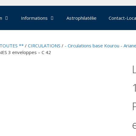
on
Informations
Astrophilatélie
Contact-Loca
 TOUTES **
/
CIRCULATIONS
/
- Circulations base Kourou - Arian
NES 3 enveloppes – C 42