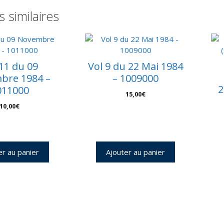
3
s similaires
e
–
C
4
 11 du 09
Vol 9 du 22 Mai 1984
bre 1984 –
– 1009000
2
011000
15,00
€
10,00
€
er au panier
Ajouter au panier