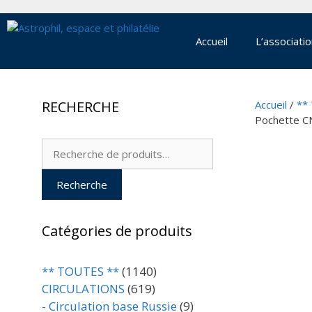
Aller
au
contenu
Accueil
L’associati
RECHERCHE
Accueil
/
**
Pochette C
Recherche
pour :
Recherche
Catégories de produits
** TOUTES **
(1140)
CIRCULATIONS
(619)
- Circulation base Russie
(9)