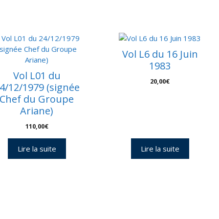
nveloppes
2
Vol L6 du 16 Juin
1983
Vol L01 du
20,00
€
4/12/1979 (signée
Chef du Groupe
Ariane)
110,00
€
Lire la suite
Lire la suite