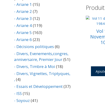
- Ariane 1
(15)
Produit
- Ariane 2
(7)
- Ariane 3
(12)
- Ariane 4
(119)
Vol
- Ariane 5
(163)
Novem
- Ariane 6
(23)
1
- Décisions politiques
(6)
- Divers, Evenements,congres,
anniversaire, Premier Jour
(51)
- Divers, Timbre à Moi
(18)
Ajout
- Divers, Vignettes, Triptyques,
,
(4)
- Essais et Développement
(37)
- ISS
(15)
- Soyouz
(41)