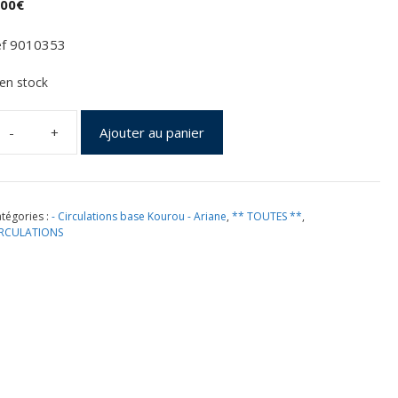
,00
€
ef 9010353
 en stock
Ajouter au panier
uantité
e
ancement
RIANE
tégories :
- Circulations base Kourou - Ariane
,
** TOUTES **
,
17
IRCULATIONS
l
57
ourou
1/12/2002
ochette
NES