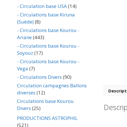
- Circulation base USA
(14)
- Circulations base Kiruna
(Suède)
(8)
- Circulations base Kourou -
Ariane
(443)
- Circulations base Kourou -
Soyouz
(17)
- Circulations base Kourou -
Vega
(7)
- Circulations Divers
(90)
Circulation campagnes Ballons
Descript
diverses
(12)
Circulations base Kourou
Descrip
Divers
(25)
PRODUCTIONS ASTROPHIL
(521)